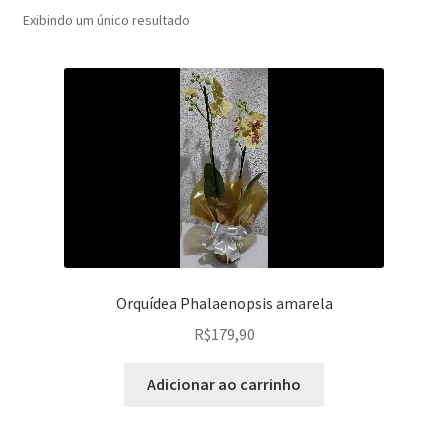
descen
Expandi
Exibindo um único resultado
Minha conta
menu
descen
Orquídea Phalaenopsis amarela
R$
179,90
Adicionar ao carrinho