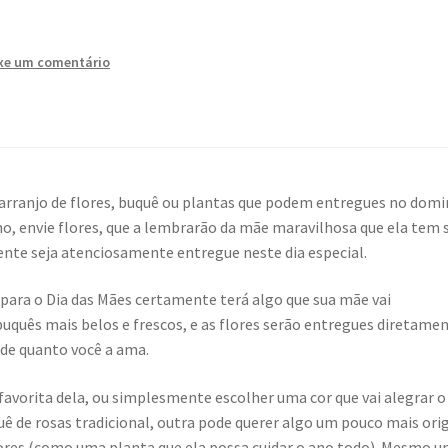
xe um comentário
arranjo de flores, buquê ou plantas que podem entregues no dom
no, envie flores, que a lembrarão da mãe maravilhosa que ela tem 
ente seja atenciosamente entregue neste dia especial.
s para o Dia das Mães certamente terá algo que sua mãe vai
buquês mais belos e frescos, e as flores serão entregues diretame
de quanto você a ama.
favorita dela, ou simplesmente escolher uma cor que vai alegrar o
ê de rosas tradicional, outra pode querer algo um pouco mais ori
ores (como uma planta que ela possa cuidar o ano todo). Mesmo 