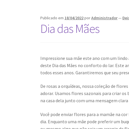
Publicado em
18/04/2022
por
Administrador
—
Dei
Dia das Mães
Impressione sua mãe este ano com um lindo 
deste Dia das Mães no conforto do lar. Este a
todos esses anos. Garantiremos que seu pres
De rosas a orquídeas, nossa coleção de flore
adorar. Usamos flores sazonais para criar os 
na casa dela junto com uma mensagem clara 
Você pode enviar flores para a mamãe na cor 
dia. Enquanto uma mãe pode preferir um buqu
ou mesmo algo que não seja um arranjo de fl