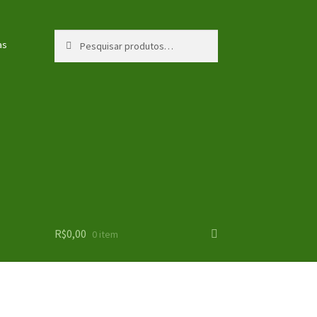
Pesquisar
Pesquisar
as
por:
R$
0,00
0 item