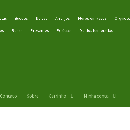
stas
Buquês
Noivas
Arranjos
Flores em vasos
Orquíde
ios
Rosas
Presentes
Pelúcias
Dia dos Namorados
Contato
Sobre
Carrinho
Minha conta