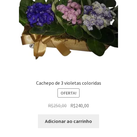
Cachepo de 3 violetas coloridas
OFERTA!
O
O
R$
250,00
R$
240,00
preço
preço
original
atual
Adicionar ao carrinho
era:
é:
R$250,00.
R$240,00.