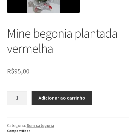
descen
Expandi
Minha conta
menu
descen
Mine begonia plantada
vermelha
R$
95,00
Mine
Adicionar ao carrinho
begonia
plantada
vermelha
quantidade
Categoria:
Sem categoria
Compartilhar