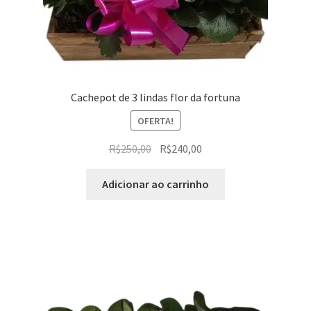
Cachepot de 3 lindas flor da fortuna
OFERTA!
O
O
R$
250,00
R$
240,00
preço
preço
original
atual
Adicionar ao carrinho
era:
é:
R$250,00.
R$240,00.