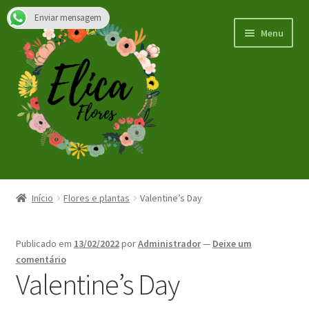
Enviar mensagem
Pular
Pular
Menu
para
para
navegação
o
conteúdo
Início
Início
Flores e plantas
Valentine’s Day
Dia dos Namorados
Publicado em
13/02/2022
por
Administrador
—
Deixe um
Blog
comentário
Valentine’s Day
Expandi
Carrinho
menu