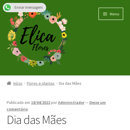
Enviar mensagem
Pular
Pular
Menu
para
para
navegação
o
conteúdo
Início
Início
Flores e plantas
Dia das Mães
Dia dos Namorados
Publicado em
18/04/2022
por
Administrador
—
Deixe um
Blog
comentário
Dia das Mães
Expandi
Carrinho
menu