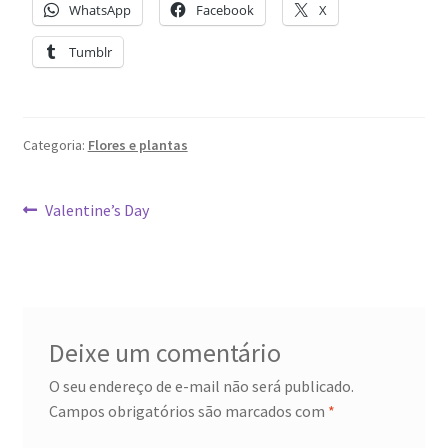
WhatsApp
Facebook
X
Tumblr
Categoria:
Flores e plantas
Navegação
Post
Valentine’s Day
anterior:
de
Post
Deixe um comentário
O seu endereço de e-mail não será publicado.
Campos obrigatórios são marcados com
*