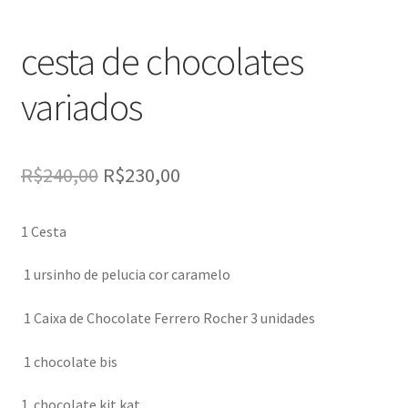
cesta de chocolates
variados
O
O
R$
240,00
R$
230,00
preço
preço
1 Cesta
original
atual
era:
é:
1 ursinho de pelucia cor caramelo
R$240,00.
R$230,00.
1 Caixa de Chocolate Ferrero Rocher 3 unidades
1 chocolate bis
1 chocolate kit kat