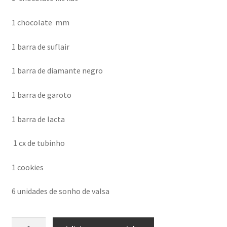
1 chocolate mm
1 barra de suflair
1 barra de diamante negro
1 barra de garoto
1 barra de lacta
1 cx de tubinho
1 cookies
6 unidades de sonho de valsa
cesta