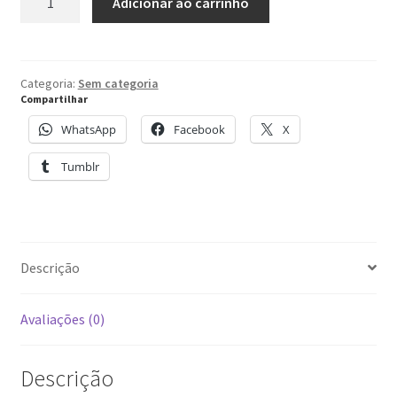
Adicionar ao carrinho
de
chocolates
variados
quantidade
Categoria:
Sem categoria
Compartilhar
WhatsApp
Facebook
X
Tumblr
Descrição
Avaliações (0)
Descrição